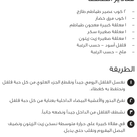
‏-
2 كوب عصير طماطم طازج
‏-
1 كوب مرق خضار
‏-
1 معلقة كبيرة معجون طماطم
‏-
1 معلقة صغيرة سكر
‏-
1 معلقة صغيرة زيت زيتون
‏-
فلفل أسود - حسب الرغبة
‏-
ملح - حسب الرغبة
الطريقة
نغسل الفلفل الرومي جيداً ونقطع الجزء العلوي من كل حبة فلفل
ونحتفظ به كغطاء.
نفرغ البذور والأغشية البيضاء الداخلية بعناية من كل حبة فلفل.
نشطف الفلفل من الداخل جيداً ونضعه جانباً.
في مقلاة كبيرة على حرارة متوسطة نسخن زيت الزيتون ونضيف
البصل المفروم ونقلب حتى يذبل.