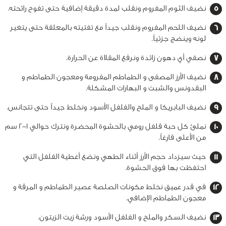
نضيف الثوم المفروم ونقلب لمدة دقيقة إضافية حتى تفوح رائحته.
نضيف اللحم المفروم ونقلب جيداً مع تفتيته بالمعلقة حتى يتغير
لونه وينضج جزئياً.
نصفي أي دهون زائدة ونرفع المقلاة عن الحرارة.
نضيف الأرز المصفى و الطماطم المفرومة ومعجون الطماطم و
البقدونس والشبت و البهارات المشكلة.
نضيف البابريكا و الملح والفلفل الأسود ونخلط جيداً حتى تتجانس.
نملئ كل حبة فلفل رومي بالحشوة المحضرة ونترك حوالي 1-2 سم
من الأعلى فارغاً.
حيث سيزداد حجم الأرز أثناء الطهي ونضع أغطية الفلفل التي
احتفظت بها فوق الحشوة.
في قدر عميق نخلط مكونات الصلصة عصير الطماطم و المرقة و
معجون الطماطم الإضافي.
نضيف السكر والملح و الفلفل الأسود ورشة زيت الزيتون.