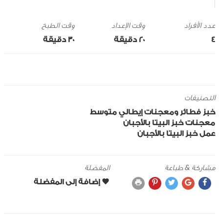
وقت الإعداد
وقت الطبخ
4
20 ‎دقيقة
30 ‎دقيقة
التصنيفات
خبز
فطائر ومعجنات
إيطالي
متوسط
معجنات
خبز البيتا بالأجبان
عمل خبز البيتا بالأجبان
مشاركة & طباعة
المفضلة