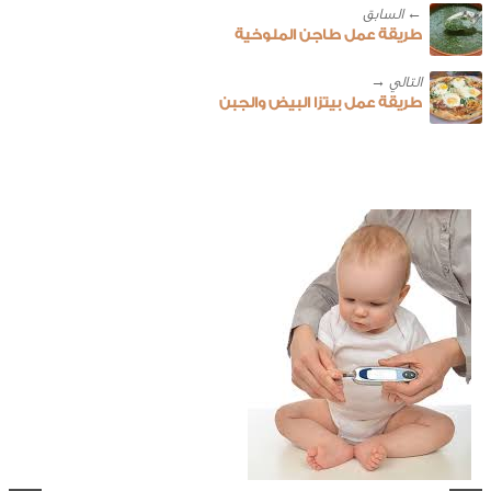
← ‎السابق
طريقة عمل طاجن الملوخية
طريقة عمل بيتزا البيض والجبن