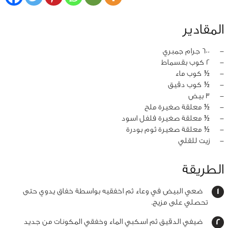
المقادير
‏-
600 جرام جمبري
‏-
2 كوب بقسماط
‏-
½ كوب ماء
‏-
½ كوب دقيق
‏-
3 بيض
‏-
½ معلقة صغيرة ملح
‏-
½ معلقة صغيرة فلفل اسود
‏-
½ معلقة صغيرة ثوم بودرة
‏-
زيت للقلي
الطريقة
ضعي البيض في وعاء ثم اخفقيه بواسطة خفاق يدوي حتى
تحصلي على مزيج.
ضيفي الدقيق ثم اسكبي الماء وخفقي المكونات من جديد