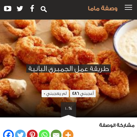
وصفة ماما
طريقة عمل الجمبري البانية
أعجبني
لم يعجبني
0
486
100%
مشاركة الوصفة