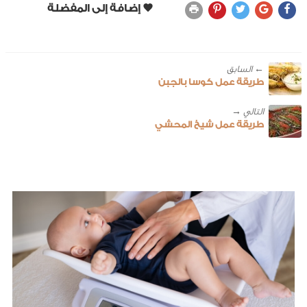
← ‎السابق
طريقة عمل كوسا بالجبن
طريقة عمل شيخ المحشي