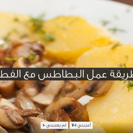
ريقة عمل البطاطس مع الفطر
أعجبني
لم يعجبني
10
701