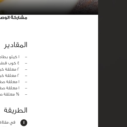
مشاركة الوص
المقادير
‏-
1 كيلو بطاطس مقشرة ومقطعة شرائح دائرية
‏-
4 كوب فطر طازج مقطع
‏-
2 معلقة كبيرة زيت زيتون
‏-
2 معلقة كبيرة زبدة
‏-
1 معلقة صغيرة اكليل الجبل طازج مفروم
‏-
1 معلقة صغيرة ملح
‏-
½ معلقة ص
الطريقة
في مقلاة 