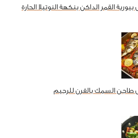
يورية القمر الداكن بنكهة النوتيلا الحارة
 طاجن السمك بالفرن للرجيم