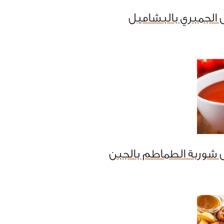
الجمبري بالبشاميل
 شوربة الطماطم بالجبن