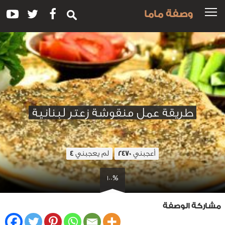
وصفة ماما
طريقة عمل منقوشة زعتر لبنانية
أعجبني
لم يعجبني
4
2470
100%
مشاركة الوصفة