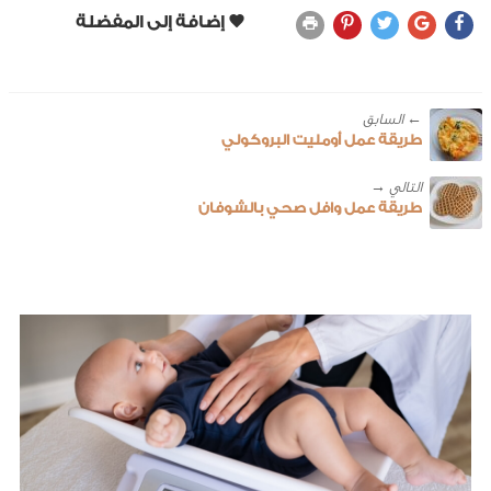
← ‎السابق
طريقة عمل أومليت البروكولي
طريقة عمل وافل صحي بالشوفان