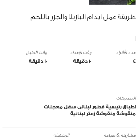
طريقة عمل ايدام البازيلا والجزر باللحم
وقت الإعداد
وقت الطبخ
4
10 ‎دقيقة
10 ‎دقيقة
التصنيفات
اطباق رئيسية
فطور
لبنانى
سهل
معجنات
منقوشة
منقوشة زعتر لبنانية
مشاركة & طباعة
المفضلة