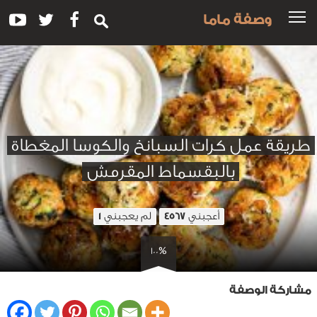
وصفة ماما
طريقة عمل كرات السبانخ والكوسا المغطاة
بالبقسماط المقرمش
أعجبني
لم يعجبني
1
4567
100%
مشاركة الوصفة