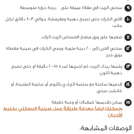
سخني الزيت في مقلاة عميقة على درجة حرارة متوسطة.
اقلي الكرات حتى تصبح ذهبية ومقرمشة، حوالي 3-4 دقائق لكل
جانب.
ضعيها على ورق مطبخ لامتصاص الزيت الزائد.
سخني الفرن إلى 200 درجة مئوية، ورصي الكرات في صينية مغطاة
بورق خبز.
رشيها برذاذ الزيت، ثم اخبزيها لمدة 15-20 دقيقة أو حتى تصبح
ذهبية اللون.
قدميها ساخنة مع صلصة الزبادي بالثوم، أو صلصة الطحينة، أو
كاتشب صحي.
يمكن تقديمها كمقبلات أو وجبة خفيفة.
ويمكنك ايضاً معرفة طريقة عمل صينية البروكلي بخليط
الأجبان
الوصفات المشابهة: