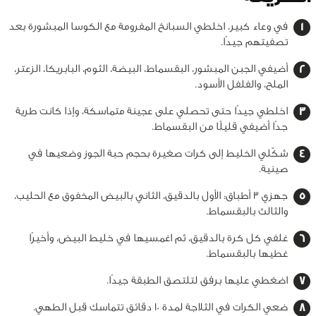
في وعاء كبير، اخلطي السبانخ المفرومة مع الكوسا المبشورة بعد
تصفيتهم جيدًا.
أضيفي الجبن المبشور، البقسماط، البيضة، الثوم، البابريكا، الزعتر،
الملح، والفلفل الأسود.
اخلطي جيدًا حتى تحصلي على عجينة متماسكة، وإذا كانت طرية
جدًا أضيفي قليلًا من البقسماط.
شكّلي الخليط إلى كرات صغيرة بحجم حبة الجوز وضعيها في
صينية.
جهزي 3 أطباق: الأول بالدقيق، الثاني بالبيض المخفوق مع الحليب،
والثالث بالبقسماط.
غلفي كل كرة بالدقيق، ثم اغمسيها في خليط البيض، وأخيرًا
غطيها بالبقسماط.
اضغطي عليها برفق لتلتصق الطبقة جيدًا.
ضعي الكرات في الثلاجة لمدة 10 دقائق تتماسك قبل الطهي.