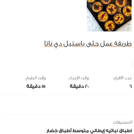
طريقة عمل حلى باستيل دي ناتا
وقت الإعداد
وقت الطبخ
6
20 ‎دقيقة
15 ‎دقيقة
التصنيفات
اطباق نباتيه
إيطالي
متوسط
أطباق خضار