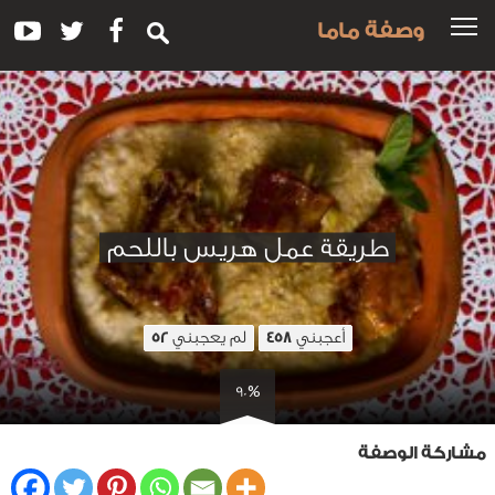
وصفة ماما
طريقة عمل هريس باللحم
أعجبني
لم يعجبني
52
458
90%
مشاركة الوصفة