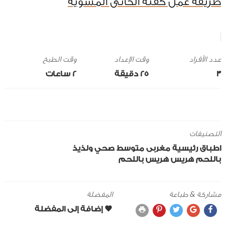
طريقة عمل كفتة الحاتى المشوية
وقت الإعداد
وقت الطبخ
3
25 ‎دقيقة
2 ساعات
التصنيفات
اطباق رئيسية
مغربى
متوسط
صحي ولذيذ
باللحم
هريس
هريس باللحم
مشاركة & طباعة
المفضلة