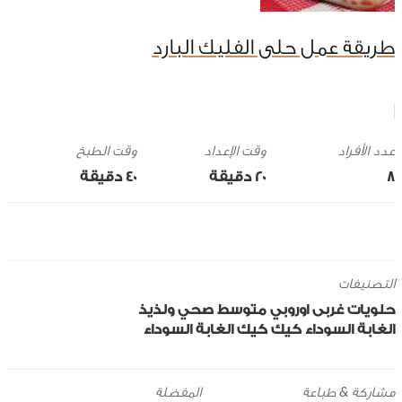
طريقة عمل حلى الفليك البارد
وقت الإعداد
وقت الطبخ
8
20 ‎دقيقة
40 ‎دقيقة
التصنيفات
حلويات
غربى
اوروبي
متوسط
صحي ولذيذ
الغابة السوداء
كيك
كيك الغابة السوداء
مشاركة & طباعة
المفضلة