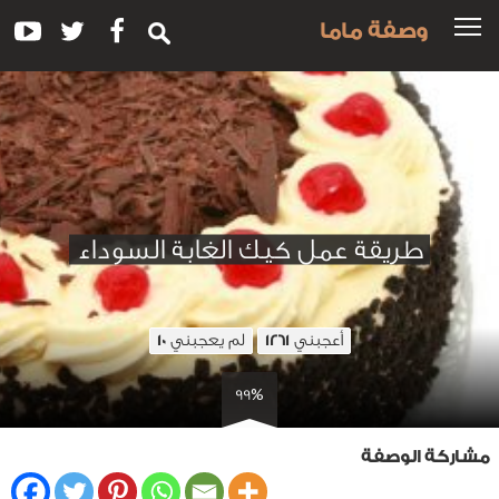
وصفة ماما
طريقة عمل كيك الغابة السوداء
أعجبني
لم يعجبني
10
1261
99%
مشاركة الوصفة