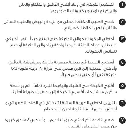
لتحضير الكيكة: في وعاء أنخلي الدقيق والكاكاو والملح
والبيكينج باودر وبيكربونات الصوديوم.
ضعي الحليب المكثف المحلى مع الزبدة والبيض والحليب السائل
والفانيليا في الخلاط الكهربائي
.
أخفقي المكونات حوالي الدقيقة حتى تمتزج جيداً ثم أضيفي
خليط المكونات الجافة تدريجياً واخفقي لحوالي الدقيقة أو حتى
تتجانس المكونات
.
أسكبي الخليط في صينية مدهونة بالزيت ومرشوشة بالدقيق
.
وأدخلي الصينية إلى فرن محمى على حرارة 180 درجة مئوية لـ45
دقيقة تقريباً أو حتى تنضج قليلاً
.
أقلبي الكيكة على الشبك واتركيها لتبرد تماماً ثم بواسطة
سكين منشار حاد، أقسمي الكيكة إلى نصفين بطريقة أفقية.
للتزيين: اخفقي الكريمة السائلة لـ6 دقائق في الخلاط الكهربائي و
أدخلي الكريمة إلى الثلاجة لحين الاستخدام
.
ضعي قاعدة الكيك في طبق التقديم.
وأسكبي 4 ملاعق كبيرة
من عصير الكرز على القاعدة
.