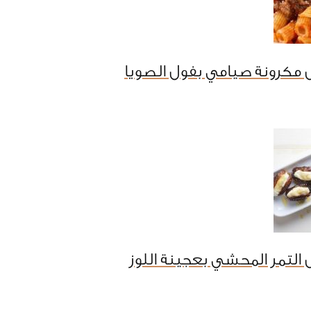
 مكرونة صيامي بفول الصويا
التمر المحشي بعجينة اللوز