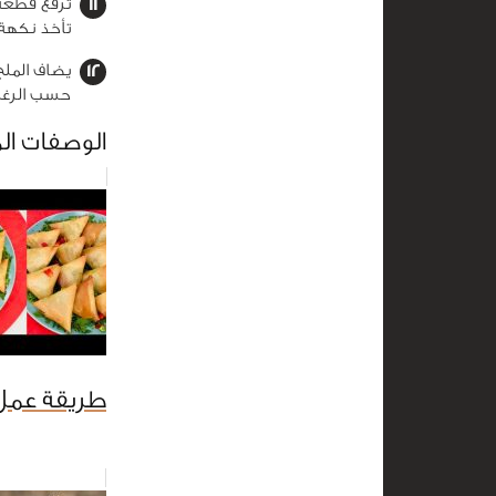
تأخذ نكهة 
يضاف الملح
حسب الرغب
الوصفات ال
طريقة عمل