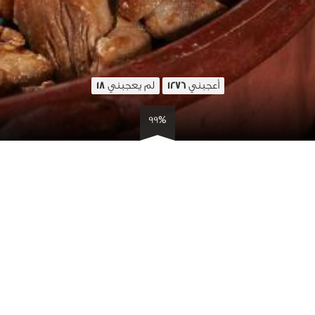
أعجبني
لم يعجبني
18
1276
99%