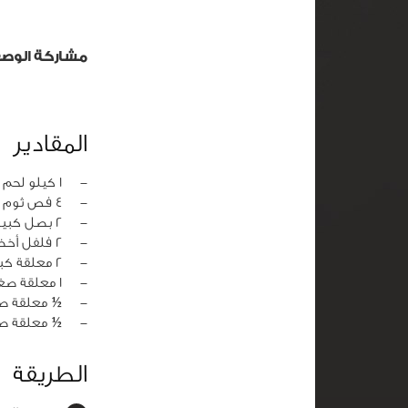
مشاركة الوص
المقادير
‏-
1 كيلو لحم مقطع بدون عظم
‏-
4 فص ثوم مهروس
‏-
2 بصل كبير مفروم خشناً
‏-
2 فلفل أخضر مقطع
‏-
2 معلقة كبيرة سمن
‏-
1 معلقة صغيرة ملح
‏-
½ معلقة ص
‏-
½ معلقة صغ
الطريقة