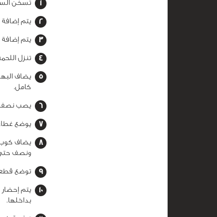
تسخن السم
يتم إضافة 
يتم إضافة ا
تنزل اللحمة
يضاف البها
كامل.
يصب نصف كو
يوضع غطاء عل
ونصف حتى 
توضع قطعة 
يتم إحضار 
بداخلها.