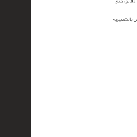
ترفع قطعة الفحم من على النار ووضعها فوق قطعة القصدير مع تغطية الحله لمدة 5 دقائق حتى
ض بالشعيرية