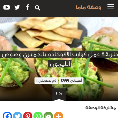
وصفة ماما
طريقة عمل قوارب الأفوكادو بالجمبري وصوص
الليمون
أعجبني
لم يعجبني
1
4999
100%
مشاركة الوصفة