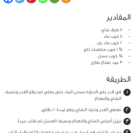
المقادير
‏-
4 ظرف شاي
‏-
4 كوب ماء
‏-
2 كوب ماء بارد
‏-
½ 1 كوب مكعبات ثلج
‏-
¼ كوب عسل
‏-
3 عود نعناع طازج
الطريقة
في قدر على الحرارة نسخن الماء حتى يغلي ثم نرفع القدر ونضيف
الشاي والنعناع.
نغطي القدر ونترك الشاي ينقع لمدة 10 دقائق.
نزيل أكياس الشاي والنعناع ونضيف العسل ثم نقلب جيداً.
نسكب الشاي في إبريق كبير ونضيف مكعبات الثلج والماء البارد