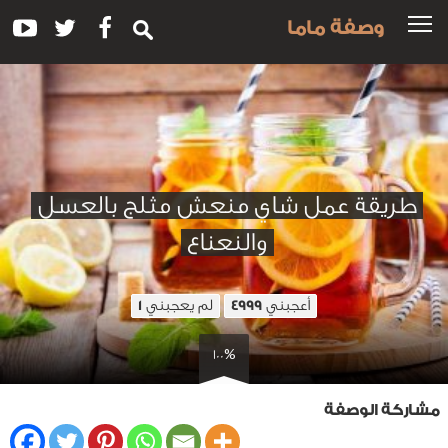
وصفة ماما
طريقة عمل شاي منعش مثلج بالعسل
والنعناع
أعجبني
لم يعجبني
1
4999
100%
مشاركة الوصفة