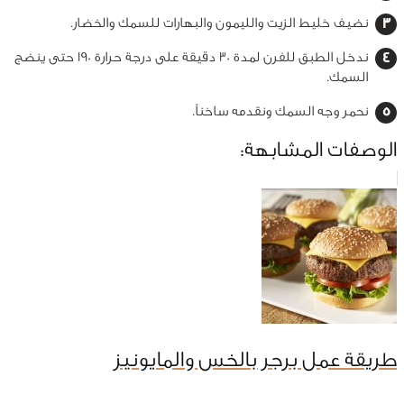
نضيف خليط الزيت والليمون والبهارات للسمك والخضار.
ندخل الطبق للفرن لمدة 30 دقيقة على درجة حرارة 190 حتى ينضج
السمك.
نحمر وجه السمك ونقدمه ساخناً.
الوصفات المشابهة:
طريقة عمل برجر بالخس والمايونيز