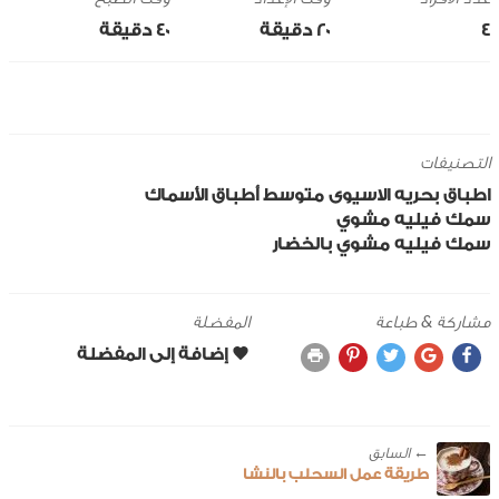
4
20 ‎دقيقة
40 ‎دقيقة
التصنيفات
اطباق بحريه
الاسيوى
متوسط
أطباق الأسماك
سمك فيليه مشوي
سمك فيليه مشوي بالخضار
مشاركة & طباعة
المفضلة
← ‎السابق
طريقة عمل السحلب بالنشا