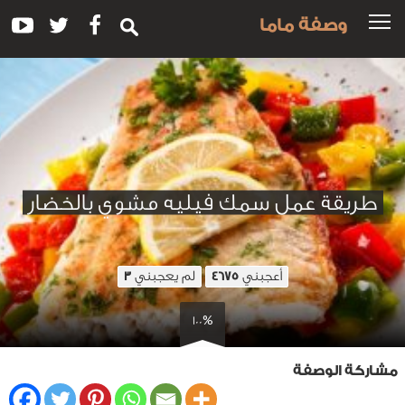
وصفة ماما
طريقة عمل سمك فيليه مشوي بالخضار
أعجبني
لم يعجبني
3
4675
100%
مشاركة الوصفة