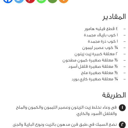
المقادير
‏-
4 قطع فيليه هامور
‏-
1 كوب بازيلاء مجمدة
‏-
1 كوب ذرة مجمدة
‏-
¼ كوب عصير ليمون
‏-
2 معلقة كبيرة زيت زيتون
‏-
½ معلقة صغيرة كمون مطحون
‏-
½ معلقة صغيرة فلفل أسود
‏-
½ معلقة صغيرة ملح
‏-
¼ معلقة صغيرة كاري بورد
الطريقة
فى وعاء نخلط زيت الزيتون وعصير الليمون والكمون والملح
والفلفل الأسود والكاري.
نضع السمك في طبق فرن مدهون بالزيت ونوزع البازيلا والجزر.