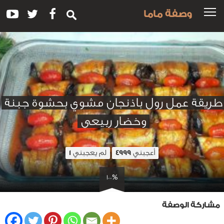
وصفة ماما
طريقة عمل رول باذنجان مشوي بحشوة جبنة
وخضار ربيعى
أعجبني
لم يعجبني
1
4999
100%
مشاركة الوصفة