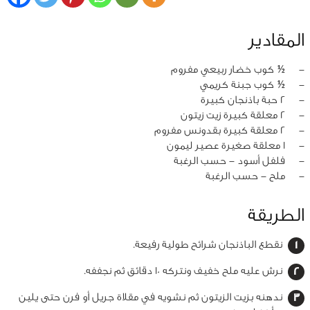
المقادير
‏-
½ كوب خضار ربيعي مفروم
‏-
½ كوب جبنة كريمي
‏-
2 حبة باذنجان كبيرة
‏-
2 معلقة كبيرة زيت زيتون
‏-
2 معلقة كبيرة بقدونس مفروم
‏-
1 معلقة صغيرة عصير ليمون
‏-
فلفل أسود - حسب الرغبة
‏-
ملح - حسب الرغبة
الطريقة
نقطع الباذنجان شرائح طولية رفيعة.
نرش عليه ملح خفيف ونتركه 10 دقائق ثم نجففه.
ندهنه بزيت الزيتون ثم نشويه في مقلاة جريل أو فرن حتى يلين