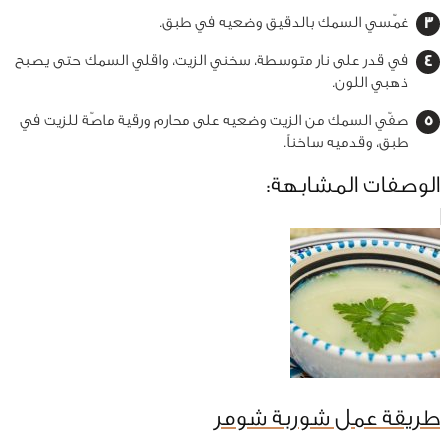
غمّسي السمك بالدقيق وضعيه في طبق.
في قدر على نار متوسطة، سخني الزيت، واقلي السمك حتى يصبح
ذهبي اللون.
صفّي السمك من الزيت وضعيه على محارم ورقية ماصّة للزيت في
طبق، وقدميه ساخناً.
الوصفات المشابهة:
طريقة عمل شوربة شومر