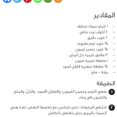
المقادير
‏-
1 كيلو سمك منظف
‏-
4 أكواب زيت نباتي
‏-
2 كوب دقيق
‏-
¼ كوب ثوم مفروم
‏-
¼ كوب عصير ليمون
‏-
3 ملاعق كبيرة خل أبيض
‏-
1 ملعقة كبيرة كمون
‏-
½ ملعقة صغيرة فلفل أسود
‏-
رشة - ملح
الطريقة
ضعي الثوم، وعصير الليمون، والفلفل الأسود، والخلّ، والملح،
والكمون في وعاء.
اخلطي المكونات حتى تتجانس مع بعضها البعض، ثم ادهني
السمك بالمزيج حتى يتغطى بالكامل.