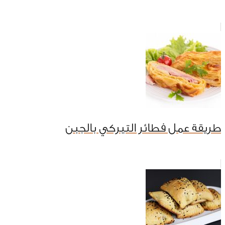
طريقة عمل فطائر التيركي بالجبن