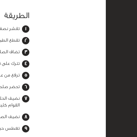
الطريقة
تقشر نصف 
تقطع الطما
تضاف الصلص
تترك على ن
ترفع من على
تحضر صلصة 
نضيف الحلي
القوام كثيف
نضيف الصلص
تغطس حبات