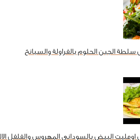
سلطة الجبن الحلوم بالفراولة والسبانخ
اومليت البيض بالسودانى المهروس والفلفل الال