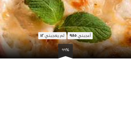
أعجبني
لم يعجبني
12
985
99%