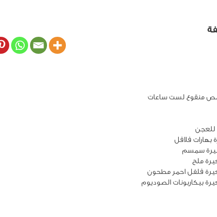
فة
للعجن