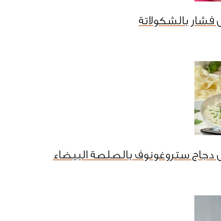
فشار بالشكولاتة
 دجاج ستروغونوف بالصلصة البيضاء