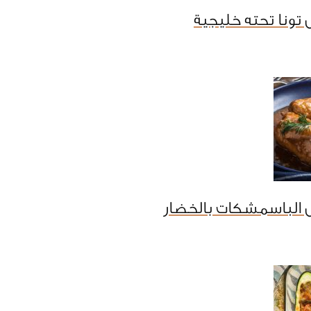
تونا تحته خليجية
 الباسمشكات بالخضار