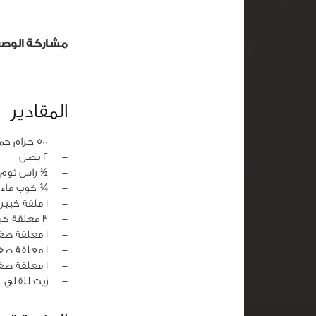
مشاركة الوص
المقادير
‏-
500 جرام حمص منقوع لست ساعات
‏-
2 بصل
‏-
½ راس ثوم
‏-
¼ كوب ماء 
‏-
1 ملقة كبيرة بهارات فلافل
‏-
3 معلقة كبيرة سمسم
‏-
1 معلقة صغيرة ملح
‏-
1 معلقة صغيرة فلفل احمر مطحون
‏-
1 معلقة صغيرة بيكاربونات الصوديوم
‏-
زيت للقلي