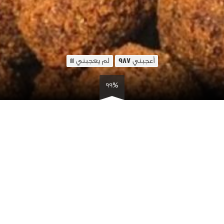
أعجبني
لم يعجبني
11
987
99%