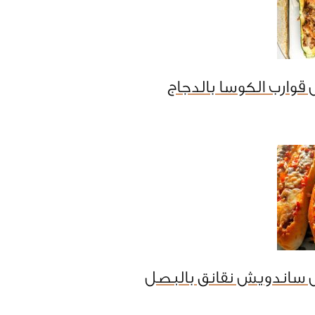
قوارب الكوسا بالدجاج
 ساندويش نقانق بالبصل