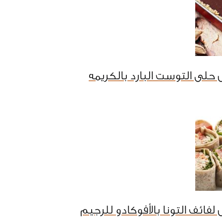
حلى التوست البارد بالكريمه
فائف التونا بالأفوكادو للرجيم