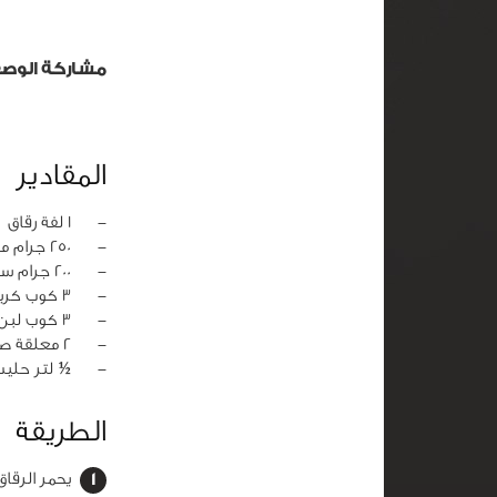
مشاركة الوص
المقادير
‏-
1 لفة رقاق
‏-
250 جرام مكسرات
‏-
200 جرام سمن
‏-
3 كوب كريمة مخفوقة
‏-
3 كوب لبن
‏-
2 معلقة صغيرة فانيليا
‏-
½ لتر حلي
الطريقة
يحمر الرقا