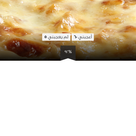
أعجبني
لم يعجبني
5
60
92%