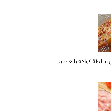
 سلطة فواكه بالعصير