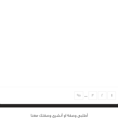
Choose
95
…
3
2
1
page
أطلبى وصفة او أنشرى وصفتك معنا