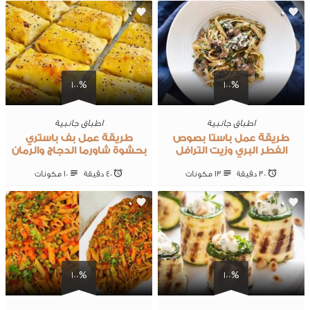
0
0
100%
100%
اطباق جانبية
اطباق جانبية
طريقة عمل باستا بصوص
طريقة عمل بف باستري
الفطر البري وزيت الترافل
بحشوة شاورما الدجاج والرمان
30 ‎دقيقة
13 ‎مكونات
40 ‎دقيقة
10 ‎مكونات
0
0
100%
100%