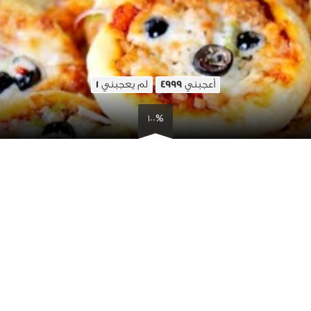
أعجبني
لم يعجبني
1
4999
100%