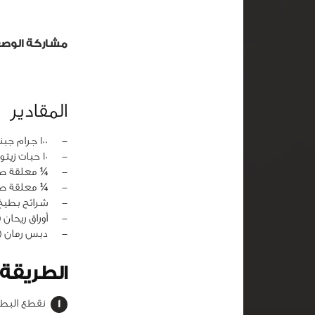
مشاركة الوص
المقادير
‏-
100 جرام جبنة فيتا
‏-
10 حبات زيتون أسود
‏-
¼ معلقة ص
‏-
¼ معلقة صغ
‏-
شرائح بطيخ
‏-
أوراق ريحان 
‏-
دبس رمان (ل
الطريقة
نقطع البطيخة