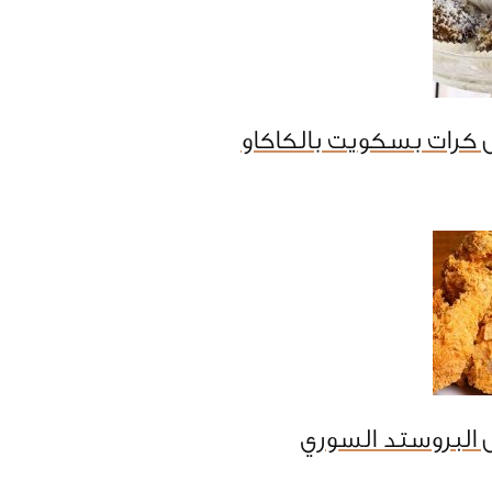
 كرات بسكويت بالكاكاو
 البروستد السوري