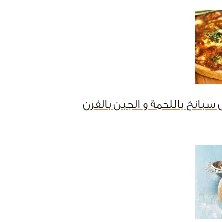
سبانخ باللحمة و الجبن بالفرن