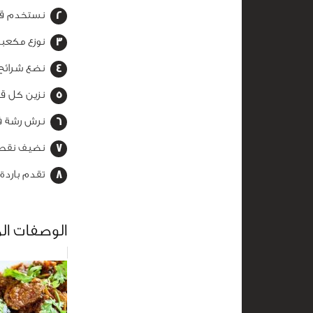
نستخدم قطا
نوزع مكعبا
نضع شرائح 
نزين كل قط
نرش رشة فل
نضيف نقطة
تقدم باردة
الوصفات ال