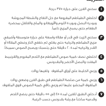
سخني الفرن على حرارة 375 درجة.
اخلطي الطماطم المفرومة مع خل التفاح والشطة المجروشة
وبودرة البصل وبوردة الثوم والأرويغانو والملح والفلفل بمحضرة
الطعام حتى يصبح المزيج ناعماً.
سخني الزيت في قدر أو مقلاة واسعة على حرارة متوسطة وأضيفي
مزيج الطماطم واتركيه حتى يغلي ثم خففي النار وغطي المقلاة أو
القدر واتركيه لمدة 20 دقيقة حتى يتسبك ويصبح الصوص سميكاً.
اخلطي نصف كمية صوص الطماطم مع اللحم المفروم والقرنبيط
المفتت والبصل الأخضر والبقدونس.
وزعي الخليط على أوراق الملفوف ولفيها رولات.
وزعي كمية من صلصة الطماطم في طبق الفرن وضعي رولات
الملفوف المحشو عليها ثم وزعي باقي كمية الصوص فوق الملفوف.
أدخلي الطبق للفرن لمدة 45 إلى 55 دقيقة حتى ينضج اللحم
وقدميه ساخناً مع رشة بقدونس حسب الرغبة.