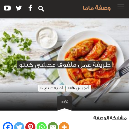
وصفة ماما
طريقة عمل ملفوف محشي كيتو
أعجبني
لم يعجبني
10
1590
99%
مشاركة الوصفة