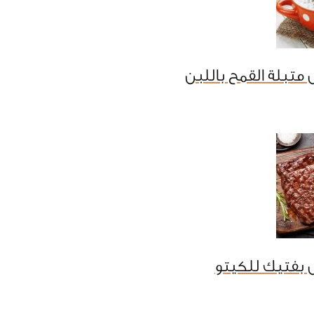
متبلة القمح باللبن
 بفتيك للكيتو