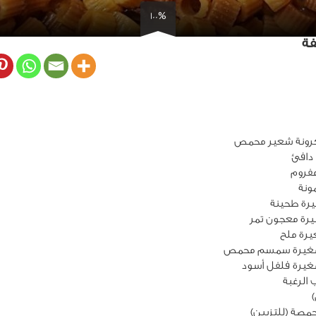
100%
فة
دافئ
ونة
صغيرة سمسم محمص
غيرة فلفل أسود
الرغبة
صة (للتزيين)