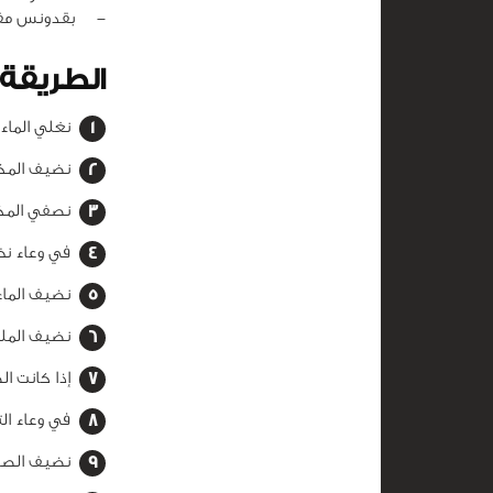
‏-
بقدونس مفر
الطريقة
نغلي الماء
نضيف المك
نصفي المكر
في وعاء نخ
نضيف الماء
نضيف الملح
إذا كانت ا
في وعاء ال
نضيف الصلص