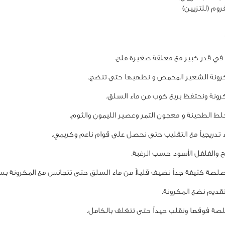
وم (للتزيين)
 في قدر كبير مع معلقة صغيرة ملح.
رونة الشعير المحمص و نطهيها حتى تنضج.
ونة ونحتفظ بربع كوب من ماء السلق.
لط الطحينة و معجون التمر وعصير الليمون والثوم.
 تدريجياً مع التقليب حتى نحصل على قوام ناعم وكريمي.
 والفلفل الأسود حسب الرغبة.
لصلصة كثيفة جداً نضيف قليلاً من ماء السلق حتى تتجانس مع المكرونة بس
تقديم نضع المكرونة.
ة فوقها ونقلب جيداً حتى تتغلف بالكامل.