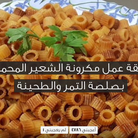
ة عمل مكرونة الشعير المح
بصلصة التمر والطحينة
أعجبني
لم يعجبني
1
4786