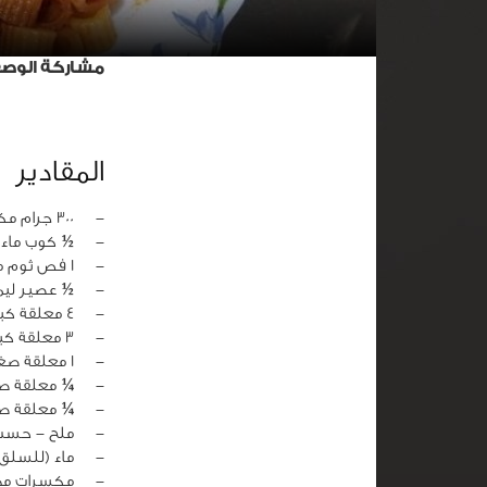
مشاركة الوص
المقادير
‏-
300 جرام مكرونة شعير محمص
‏-
½ كوب ماء 
‏-
1 فص ثوم مفروم
‏-
½ عصير ليم
‏-
4 معلقة كبيرة طحينة
‏-
3 معلقة كبيرة معجون تمر
‏-
1 معلقة صغيرة ملح
‏-
¼ معلقة 
‏-
¼ معلقة ص
‏-
ملح - حسب 
‏-
ماء (للسلق)
‏-
مكسرات محم