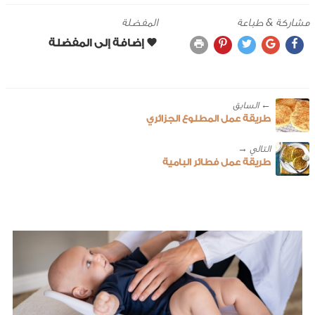
مشاركة & طباعة
المفضلة
← ‎السابق
طريقة عمل المطلوع الجزائري
طريقة عمل فطائر البامية