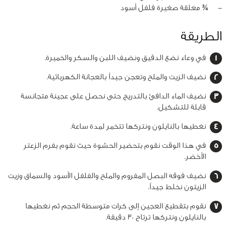
‏-
¾ معلقة صغيرة فلفل أسود
الطريقة
في وعاء نضع الدقيق ونضيف اللبن والسكر والخميرة.
نضيف الزيت والملح وتعجن جيداً بالعجانة الكهربائية.
نضيف الماء الدافئ بالتدريج حتى نحصل على عجينة متجانسة
قابلة للتشكيل.
نغطيها بالنايلون ونتركها تتخمر لمدة ساعة.
في هذا الوقت نقوم بتحضير الحشوة حيث نقوم بفرم الزعتر
الأخضر.
نضيف فوقه البصل المفروم والملح والفلفل الأسود والسماق وزيت
الزيتون نخلط جيداً.
نقوم بتقطيع العجين إلى كرات متوسطة الحجم ثم نغطيها
بالنايلون ونتركها ترتاح 30 دقيقة.