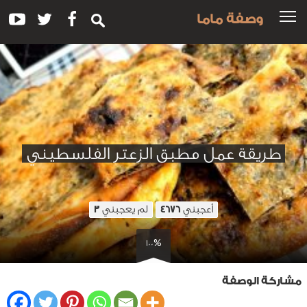
وصفة ماما
طريقة عمل مطبق الزعتر الفلسطيني
أعجبني
لم يعجبني
3
4676
100%
مشاركة الوصفة