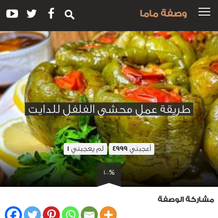
وصفة ماما
طريقة عمل محشي الفلفل للدايت
أعجبني
لم يعجبني
1
4999
100%
مشاركة الوصفة