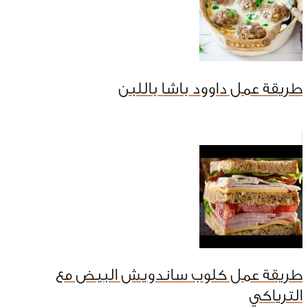
طريقة عمل داوود باشا باللبن
طريقة عمل كلوب ساندويش البيض مع
الترياكي