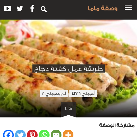
وصفة ماما
طريقة عمل كفتة دجاج
أعجبني
لم يعجبني
2
4326
100%
مشاركة الوصفة