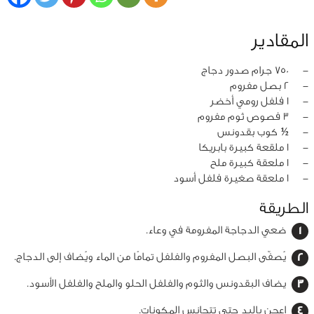
المقادير
‏-
750 جرام صدور دجاج
‏-
2 بصل مفروم
‏-
1 فلفل رومي أخضر
‏-
3 فصوص ثوم مفروم
‏-
½ كوب بقدونس
‏-
1 ملقعة كبيرة بابريكا
‏-
1 ملعقة كبيرة ملح
‏-
1 ملعقة صغيرة فلفل أسود
الطريقة
ضعي الدجاجة المفرومة في وعاء.
يُصفّى البصل المفروم والفلفل تمامًا من الماء ويُضاف إلى الدجاج.
يضاف البقدونس والثوم والفلفل الحلو والملح والفلفل الأسود.
اعجن باليد حتى تتجانس المكونات.