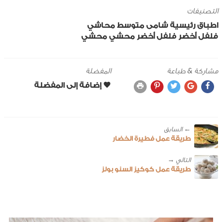
التصنيفات
اطباق رئيسية
شامى
متوسط
محاشي
فلفل أخضر
فلفل أخضر محشي
محشي
مشاركة & طباعة
المفضلة
← ‎السابق
طريقة عمل فطيرة الخضار
طريقة عمل كوكيز السنو بولز