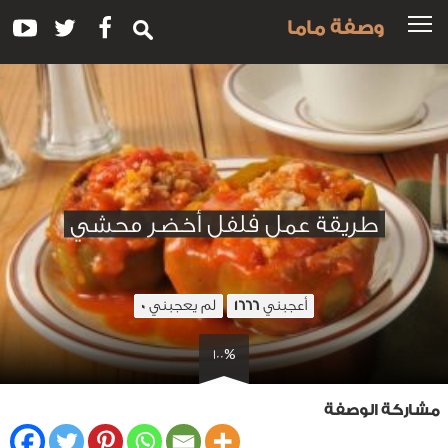
وصفة ماما
طريقة عمل فلفل أخضر محشي
أعجبني
لم يعجبني
0
1666
100%
مشاركة الوصفة