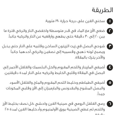
الطريقة
‏سخني الفرن على درجة حرارة 190 مئوية.
ضعي الأرز مع الماء في قدر متوسطة واخفضي النار واتركي فترة ما
بين 20 إلى 30 دقيقة حتى يطهى وارفعيه عن النار واتركيه جانباً.
شوحي البصل في زيت الزيتون الساخن وقلبيه على النار حتى يذبل
ويصبح لونه ذهبي وقسميه إلى نصفين واتركي أحدهما جانباً
والآخر يترك بالمقلاة.
أضيفي المارينار واللحم المفروم والخل البلسمك والفلفل الأحمر إلى
البصل في المقلاة وقلبي الخليط واتركيه على النار لمدة دقيقتين.
أضيفي الطماطم وخليط اللحم المفروم والملح والفلفل الأسود
والبصل المشوح والبقدونس والبارميزان إلى الأرز وقلبي المكونات
جيداً.
رصي الفلفل الرومي في صينية الفرن واحشي كل نصف بخليط الأرز
واللحم ثم غطي الصينية بورق الأولمنيوم وأدخليها الفرن لمدة 25
دقيقة.