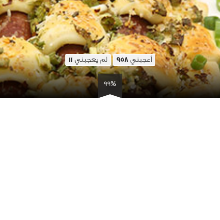
أعجبني
لم يعجبني
11
958
99%