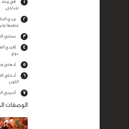
في وعاء مت
تتداخل.
زيدي الحلي
غطيها وتركيها جان
سخني القلي
إفردي الع
دوج.
إدهني وجه 
اللون.
أخرجي الف
الوصفات ال