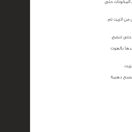
 المكونات حتى
من الزيت ثم
 حتى تنضج.
ها بالهوت
يت.
ه حتى تنضج وتصبح ذهبية