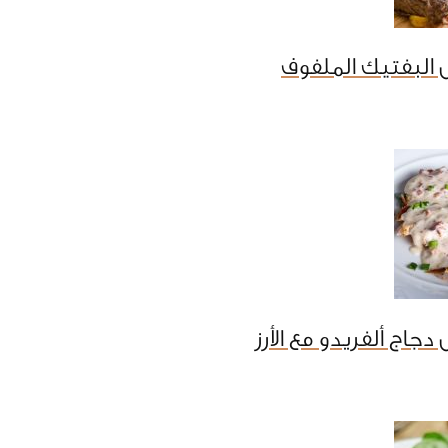
البفتيك الملفوف
جاج ألفريدو مع الأرز