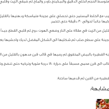
وسط الحجم أنخلي الدقيق والبيكينج باودر والملح ثم ضيفي الزيت وقلبي
ب مع الخلط المستمر حتى تحصلي على عجينة متماسكة ودهنيها بالقليل 
باً لحوالى 30 دقيقة حتى تتخمر.
ل من الزيت في مقلاة على النار وضعي الهوت دوج ثم قلبي القطع جيداً
جينة على سطح صلب ثم شكليها الى الشكل المفضل لديك واحشيها بعد
الفطيرة بالبيض المخفوق ثم رصيها في قالب فرن مدهون بالقليل من الز
أدخلي القالب الى فرن محمى مسبقاً على حرارة 180 درجة مئوية وتركي
طيرة من الفرن ثم قدميها ساخنة.
مشابهة: