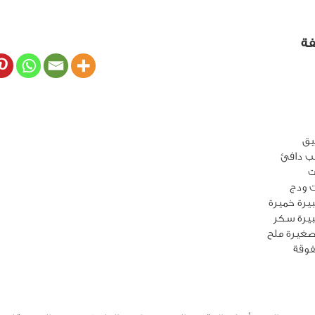
فة
ت
صغيرة ملح