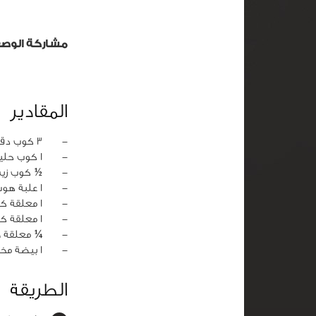
مشاركة الوص
المقادير
‏-
3 كوب دقيق
‏-
1 كوب حليب دافئ
‏-
½ كوب زي
‏-
1 علبة هوت ودج
‏-
1 معلقة كبيرة خميرة
‏-
1 معلقة كبيرة سكر
‏-
¼ معلقة 
‏-
1 بيضة مخفوقة
الطريقة