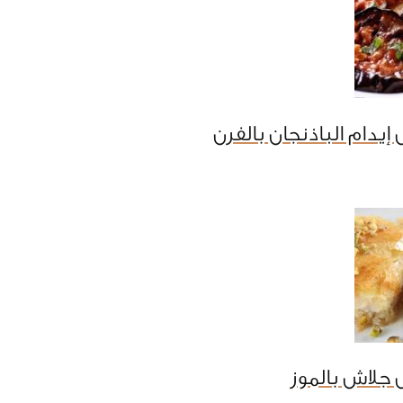
يدام الباذنجان بالفرن
جلاش بالموز