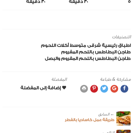
5
30 ‎دقيقة
30 ‎دقيقة
التصنيفات
اطباق رئيسية
شرقى
متوسط
أكلات اللحوم
طاجن البطاطس باللحم المفروم
طاجن البطاطس باللحم المفروم والبصل
مشاركة & طباعة
المفضلة
← ‎السابق
طريقة عمل كاساديا بالفطر