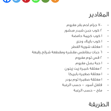
المقادير
‏-
700 جرام لحم بقر مفروم
‏-
2 كوب جبن شيدر مبشور
‏-
1 كوب كريمة حامضة
‏-
1 كوب بازيلاء وجزر
‏-
1 مغلف شوربة الفطر
‏-
6 حبات بطاطس مقشرة ومقطعة شرائح رفيعة
‏-
2 فص ثوم مفروم
‏-
1 حبة بصل مفروم
‏-
2 معلقة كبيرة زيت زيتون
‏-
1 معلقة صغيرة بابريكا
‏-
1 معلقة صغيرة ثوم بودر
‏-
فلفل أسود - حسب الرغبة
‏-
ملح - حسب الرغبة
الطريقة