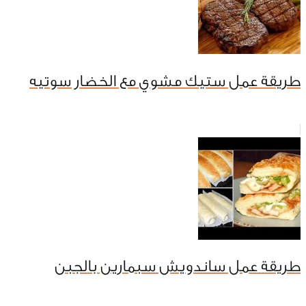
طريقة عمل ستيك مشوي مع الخضار سوتيه
طريقة عمل ساندويش سبمارين بالجبن