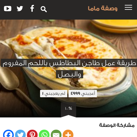
وصفة ماما
طريقة عمل طاجن البطاطس باللحم المفروم
والبصل
أعجبني
لم يعجبني
1
4999
100%
مشاركة الوصفة