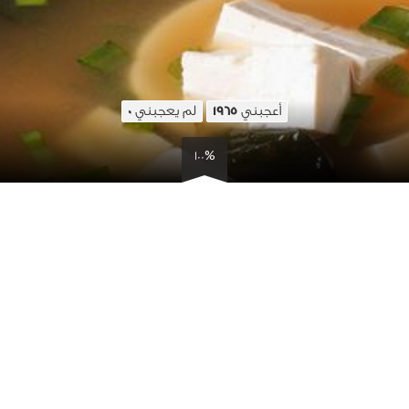
أعجبني
لم يعجبني
0
1965
100%