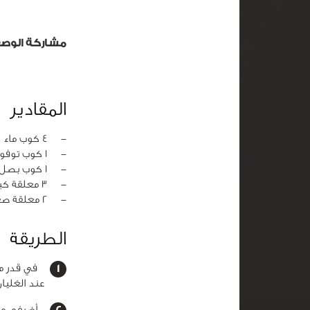
مشاركة الوص
المقادير
‏-
4 كوب ماء
‏-
1 كوب توفو مقطع مكعبات
‏-
1 كوب بصل أخضر مفروم
‏-
3 معلقة كبيرة معجون ميزو الشعير
‏-
2 معلقة صغيرة داشي
الطريقة
في قدر متو
عند الغليا
أضيفي مكعب