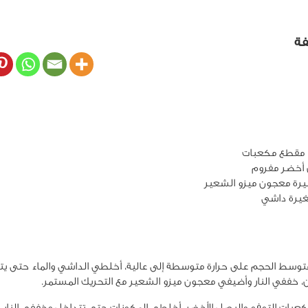
فة
سط الحجم على حرارة متوسطة إلى عالية، أخلطي الداشي والماء حتى يتج
ن، خففي النار وأضيفي معجون ميزو الشعير مع التحريك المستمر.
ات التوفو والبصل الأخضر. أخلطي المكونات حتى تتداخل وخففي النار. أ