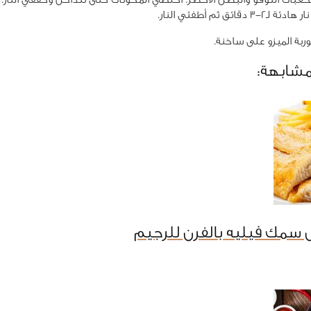
3 دقائق ثم أطفئي النار.
ة الميزو على ساخنة.
مشابهة:
سمك فيليه بالفرن للرجيم