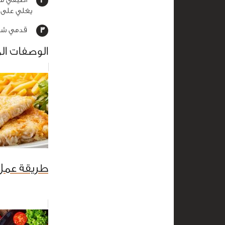
يغلي على نار هادئة لـ2-
قدمي شورب
الوصفات ال
طريقة عمل 