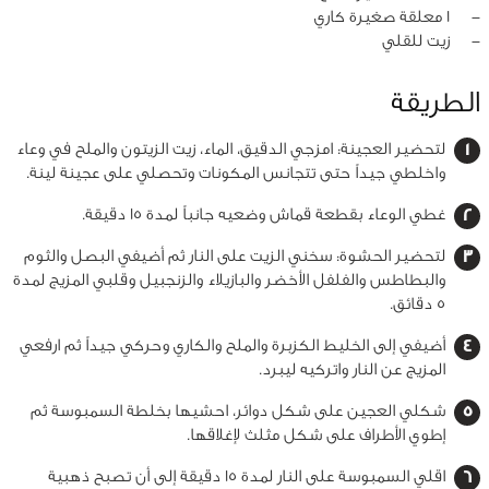
‏-
1 معلقة صغيرة كاري
‏-
زيت للقلي
الطريقة
لتحضير العجينة: امزجي الدقيق، الماء، زيت الزيتون والملح في وعاء
واخلطي جيداً حتى تتجانس المكونات وتحصلي على عجينة لينة.
غطي الوعاء بقطعة قماش وضعيه جانباً لمدة 15 دقيقة.
لتحضير الحشوة: سخني الزيت على النار ثم أضيفي البصل والثوم
والبطاطس والفلفل الأخضر والبازيلاء والزنجبيل وقلبي المزيج لمدة
5 دقائق.
أضيفي إلى الخليط الكزبرة والملح والكاري وحركي جيداً ثم ارفعي
المزيج عن النار واتركيه ليبرد.
شكلي العجين على شكل دوائر، احشيها بخلطة السمبوسة ثم
إطوي الأطراف على شكل مثلث لإغلاقها.
اقلي السمبوسة على النار لمدة 15 دقيقة إلى أن تصبح ذهبية