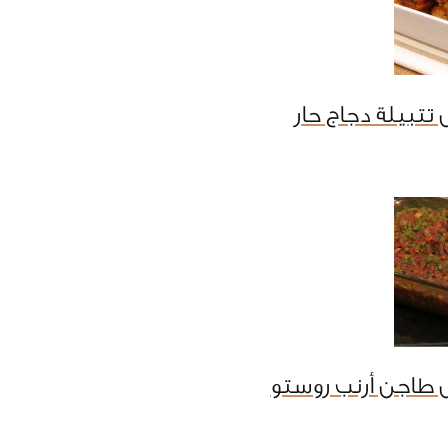
تتبيلة دجاج حار
 طاجن أرنب روستو