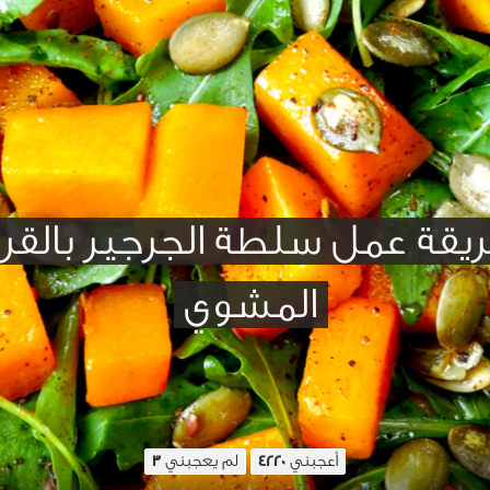
يقة عمل سلطة الجرجير بالقر
المشوي
أعجبني
لم يعجبني
3
4220