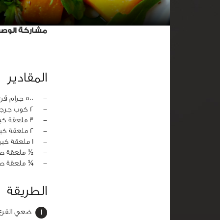
مشاركة الوص
المقادير
‏-
500 جرام قرع مقشر ومقطع مكعبات
‏-
2 كوب جرجير مفروم خشن
‏-
3 ملعقة كبيرة زيت زيتون
‏-
2 ملعقة كبيرة عصير ليمون
‏-
1 ملعقة كبيرة بذور قرع محمصة
‏-
½ ملعقة صغ
‏-
¼ ملعقة ص
الطريقة
ضعي القرع 