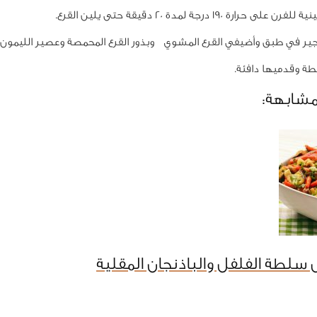
 حرارة 190 درجة لمدة 20 دقيقة حتى يلين القرع.
ر في طبق وأضيفي القرع المشوي وبذور القرع المحمصة وعصير الليمون.
ة وقدميها دافئة.
مشابهة:
سلطة الفلفل والباذنجان المقلية