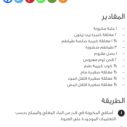
المقادير
‏-
1 علبة مكرونة
‏-
2 معلقة كبيرة زيت زيتون
‏-
½ 1 معلقة كبيرة صلصة طماطم
‏-
3 طماطم مبشورة
‏-
1 بصل مفروم
‏-
2 فص ثوم مهروس
‏-
½ كوب كريمة طبخ
‏-
½ معلقة صغيرة ملح
‏-
½ معلقة صغيرة فلفل اسود
‏-
½ معلقة صغيرة فلفل ابيض
الطريقة
أسلقي المكرونة في قدر من الماء المغلي والمملح بحسب
التعليمات الموجودة على العبوة.