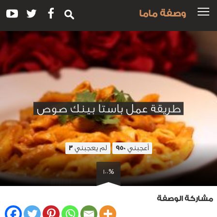
وصفة ماما
طريقة عمل باستا بينك صوص
أعجبني
لم يعجبني
3
950
100%
مشاركة الوصفة