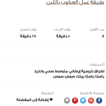
طريقة عمل العكوب باللبن
وقت الإعداد
وقت الطبخ
8
10 ‎دقيقة
25 ‎دقيقة
التصنيفات
اطباق رئيسية
إيطالي
متوسط
صحي ولذيذ
باستا
باستا بينك صوص
صوص
مشاركة & طباعة
المفضلة