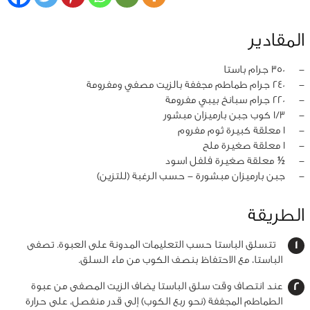
المقادير
‏-
350 جرام باستا
‏-
240 جرام طماطم مجففة بالزيت مصفي ومفرومة
‏-
220 جرام سبانخ بيبي مفرومة
‏-
1/3 كوب جبن بارميزان مبشور
‏-
1 معلقة كبيرة ثوم مفروم
‏-
1 معلقة صغيرة ملح
‏-
½ معلقة صغيرة فلفل اسود
‏-
جبن بارميزان مبشورة - حسب الرغبة (للتزين)
الطريقة
تتسلق الباستا حسب التعليمات المدونة على العبوة. تصفى
الباستا، مع الاحتفاظ بنصف الكوب من ماء السلق.
عند انتصاف وقت سلق الباستا يضاف الزيت المصفى من عبوة
الطماطم المجففة (نحو ربع الكوب) إلى قدر منفصل، على حرارة