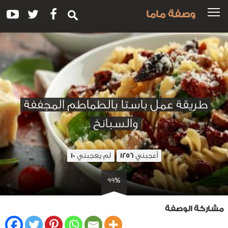
وصفة ماما
طريقة عمل باستا بالطماطم المجففة
والسبانخ
أعجبني
لم يعجبني
10
1256
99%
مشاركة الوصفة