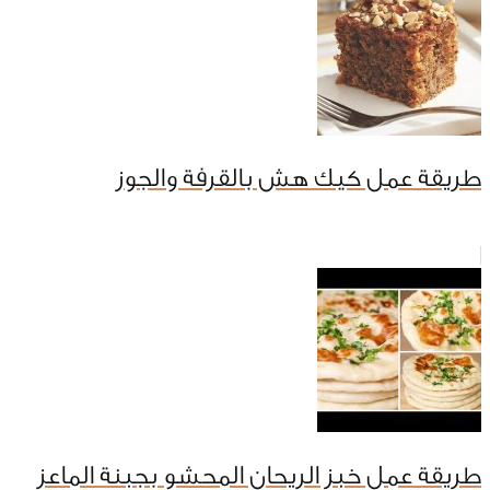
طريقة عمل كيك هش بالقرفة والجوز
طريقة عمل خبز الريحان المحشو بجبنة الماعز