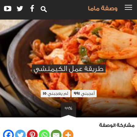
وصفة ماما
طريقة عمل الكيمتشي
أعجبني
لم يعجبني
15
991
99%
مشاركة الوصفة