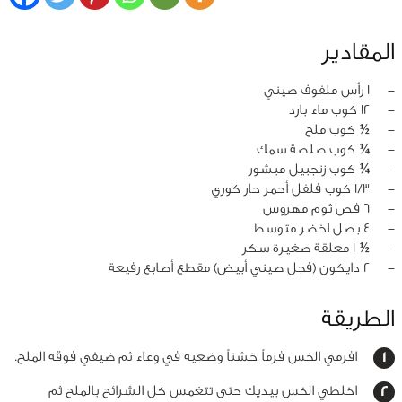
المقادير
‏-
1 رأس ملفوف صيني
‏-
12 كوب ماء بارد
‏-
½ كوب ملح
‏-
¼ كوب صلصة سمك
‏-
¼ كوب زنجبيل مبشور
‏-
1/3 كوب فلفل أحمر حار كوري
‏-
6 فص ثوم مهروس
‏-
4 بصل اخضر متوسط
‏-
½ 1 معلقة صغيرة سكر
‏-
2 دايكون (فجل صيني أبيض) مقطع أصابع رفيعة
الطريقة
افرمي الخس فرماً خشناً وضعيه في وعاء ثم ضيفي فوقه الملح.
اخلطي الخس بيديك حتى تتغمس كل الشرائح بالملح ثم