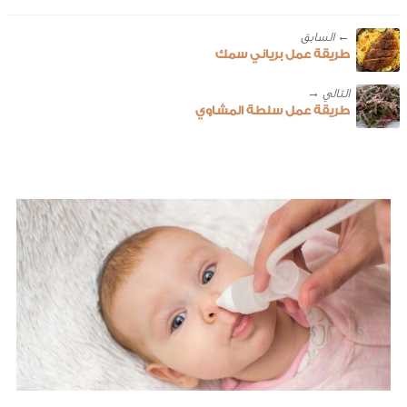
← ‎السابق
طريقة عمل برياني سمك
طريقة عمل سلطة المشاوي