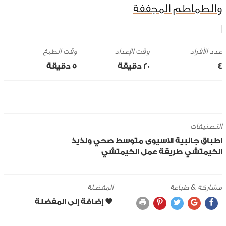
والطماطم المجففة
وقت الإعداد
وقت الطبخ
4
20 ‎دقيقة
5 ‎دقيقة
التصنيفات
اطباق جانبية
الاسيوى
متوسط
صحي ولذيذ
الكيمتشي
طريقة عمل الكيمتشي
مشاركة & طباعة
المفضلة