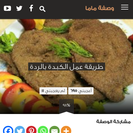
وصفة ماما
طريقة عمل الكبدة بالردة
أعجبني
لم يعجبني
11
695
98%
مشاركة الوصفة