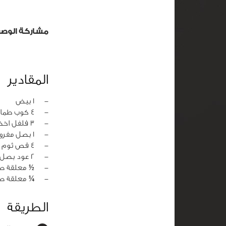
مشاركة الوص
المقادير
‏-
1 بيض
‏-
4 كوب طماطم مقطعة مكعبات
‏-
3 فلفل اخضر مفروم
‏-
1 بصل مفروم
‏-
4 فص ثوم مهروس
‏-
2 عود بصل اخضر
‏-
½ معلقة صغ
‏-
¼ معلقة ص
الطريقة