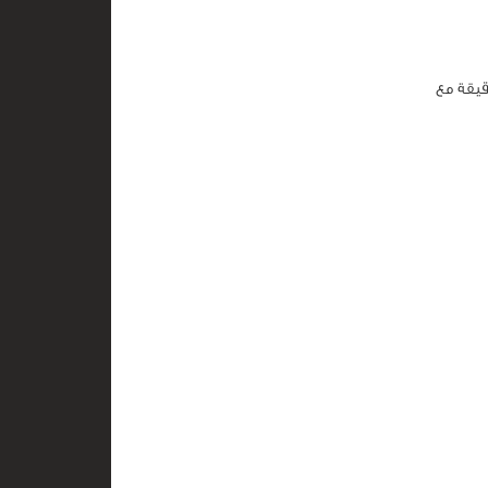
م والبصل الأخضر وتركي المزيج على حرارة منخفضة لحوالى 15 دقيقة مع