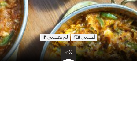
أعجبني
لم يعجبني
13
248
95%