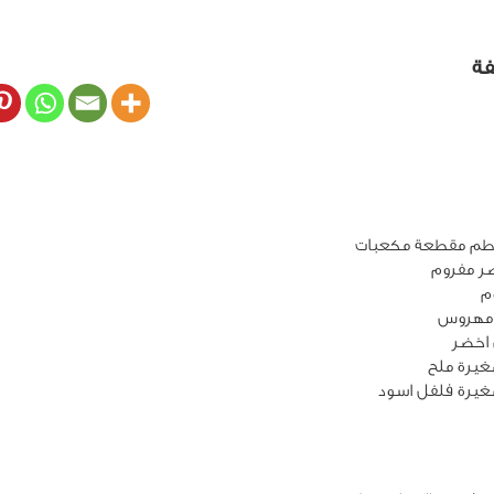
فة
يرة ملح
غيرة فلفل اسود