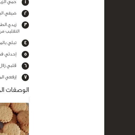
حمي الزيت
ضيفي البص
التقليب من
تبلي بالمل
إحدثي فجو
قلبي زلال 
إرفعي المق
الوصفات ال