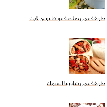
طريقة عمل صلصة غواكامولي لايت
طريقة عمل شاورما السمك