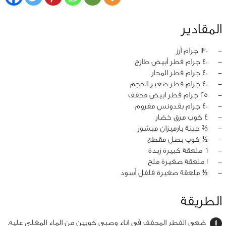
المقادير
‏-
130 جرام أرز
‏-
40 جرام فطر أبيض طازج
‏-
40 جرام فطر المحار
‏-
40 جرام فطر صغير الحجم
‏-
25 جرام فطر ابيض مجفف
‏-
40 جرام بقدونس مفروم
‏-
4 كوب مرق خضار
‏-
⅔ جبنة بارميزان مبشور
‏-
½ كوب بصل مقطع
‏-
6 ملعقة كبيرة زبدة
‏-
1 ملعقة صغيرة ملح
‏-
½ ملعقة صغيرة فلفل أسود
الطريقة
ضعي الفطر المجفف في اناء وصبي كوبين من الماء المغلي عليه.