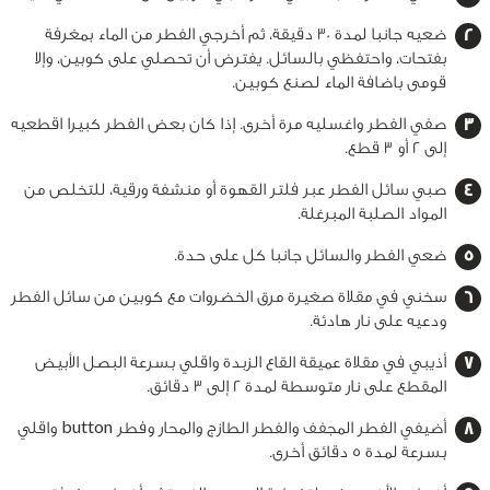
ضعيه جانبا لمدة 30 دقيقة، ثم أخرجي الفطر من الماء بمغرفة
بفتحات، واحتفظي بالسائل. يفترض أن تحصلي على كوبين، وإلا
قومى باضافة الماء لصنع كوبين.
صفي الفطر واغسليه مرة أخرى. إذا كان بعض الفطر كبيرا اقطعيه
إلى 2 أو 3 قطع.
صبي سائل الفطر عبر فلتر القهوة أو منشفة ورقية، للتخلص من
المواد الصلبة المبرغلة.
ضعي الفطر والسائل جانبا كل على حدة.
سخني في مقلاة صغيرة مرق الخضروات مع كوبين من سائل الفطر
ودعيه على نار هادئة.
أذيبي في مقلاة عميقة القاع الزبدة واقلي بسرعة البصل الأبيض
المقطع على نار متوسطة لمدة 2 إلى 3 دقائق.
أضيفي الفطر المجفف والفطر الطازج والمحار وفطر button واقلي
بسرعة لمدة 5 دقائق أخرى.