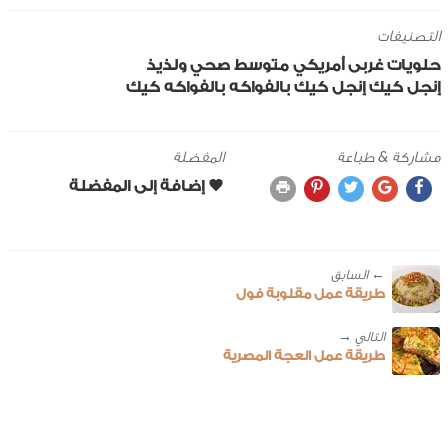
التصنيفات
حلويات
غربى
أمريكي
متوسط
صحي ولذيذ
إنجل كيك
إنجل كيك بالفواكه
بالفواكه
كيك
مشاركة & طباعة
المفضلة
← ‎السابق
طريقة عمل مقلوبة فول
طريقة عمل العجة المصرية