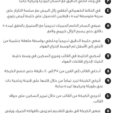
في وعاء أنخلي الدقيق مع السكر البودرة وتركيه جانباً.
في الخلاط الكهربائي أخفقي زلال البيض مع صلصة التارتار على
سرعة متوسطة لمدة دقيقتين للحصول على خليط أبيض رغوي.
ضيفي السكر الناعم الحبيبات تدريجياً مع الاستمرار بالخفق لمدة 5
دقائق حتى يصبح الزلال كريمي ولامع.
ضعي خليط الدقيق تدريجياً وخلطي بواسطة ملعقة خشبية من
الأعلى إلى الأسفل ثم الوسط لإخراج الهواء.
أسكبي الخليط في القالب ومرري السكين في وسط خليط
الكيك لإخراج فقاعات الهواء.
أدخلي القالب إلى الفرن من 35 إلى 40 دقيقة حتى تنضج الكيكة.
أتركي الكيكة تبرد تماماً من خلال قلبها على قنينة زجاجية ذات
عنق طويلة وتركيها لمدة ساعة.
أخرجي الكيكة من القالب من خلال تمرير السكين على حواف
القالب.
ضعي الكيكة في طبق التقديم ثم زيني بالفواكه الحمراء ورشي