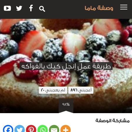
وصفة ماما
طريقة عمل إنجل كيك بالفواكه
أعجبني
لم يعجبني
20
896
98%
مشاركة الوصفة