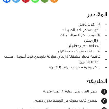
المقادير
‏-
¼ 1 كوب دقيق
‏-
1 كوب سكر ناعم الحبيبات
‏-
¾ كوب سكر ناعم الحبيبات
‏-
10 زلال بيض
‏-
1 معلقة صغيرة فانيليا
‏-
½ معلقة صغيرة صلصة تارتار
فاكهة حمراء مشكلة (رازبيري، فراولة، يلوبيري، توت أسود) - حسب
‏-
الحاجة (للتزين)
‏-
سكر بودرة - حسب الرغبة (للتزين)
الطريقة
حمي الفرن على حرارة 180 درجة مئوية.
حضري قالب مجوف من الوسط بدون دهنه.