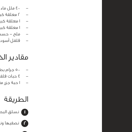
‏-
400 ملل ماء
‏-
2 معلقة كبيرة زيت زيتون
‏-
1 معلقة كبيرة معجون فلفل أحمر
‏-
1 معلقة كبيرة معجون طماطم
‏-
ملح - حسب 
‏-
فلفل أسود 
مقادير ال
‏-
500 جرام بطاطس مقطعة شرائح
‏-
4 حبات فلفل أخضر قطع كبيرة
‏-
1 حبة جزر مقطعة شرائح
الطريقة
نسلق البطاطس في م
نصفيها ونتر