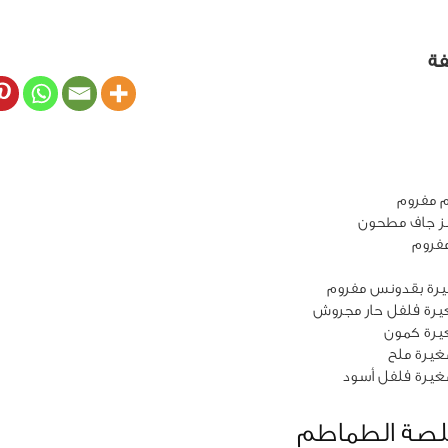
فة
يرة ملح
غيرة فلفل أسود
لصة الطماطم