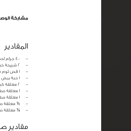
مشاركة الوص
المقادير
‏-
400 جرام لحم مفروم
‏-
2 شريحة خبز جاف مطحون
‏-
1 فص ثوم مفروم
‏-
1 حبة بيض
‏-
2 معلقة كبيرة بقدونس مفروم
‏-
1 معلقة صغيرة فلفل حار مجروش
‏-
1 معلقة صغيرة كمون
‏-
½ معلقة صغ
‏-
¼ معلقة ص
مقادير ص