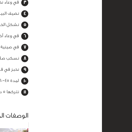
في وعاء نخ
نضيف البيض
نشكل الخلي
في وعاء آخ
في صينية ف
نسكب صلصة
نخبز في فرن
لمدة 45–60 دقيقة حتى تنضج الكفتة والخضار.
نتركها 5 دقائق قبل التقديم ثم نقدمها ساخنة.
الوصفات ال