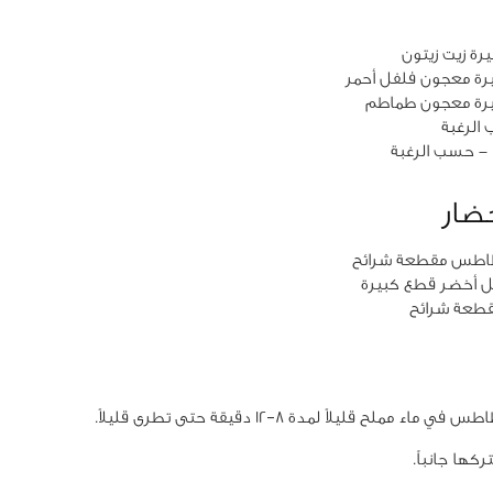
الرغبة
- حسب الرغبة
خضار
اء مملح قليلاً لمدة 8–12 دقيقة حتى تطرى قليلاً.
كها جانباً.