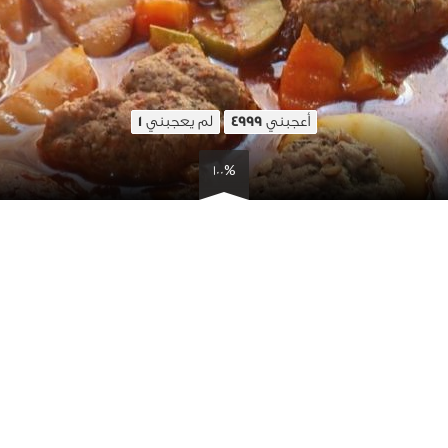
أعجبني
لم يعجبني
1
4999
100%