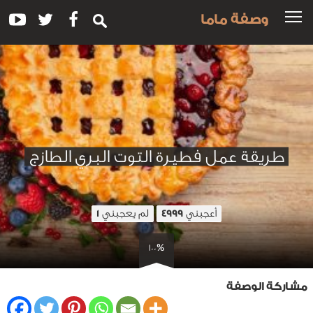
وصفة ماما
طريقة عمل فطيرة التوت البري الطازج
أعجبني
لم يعجبني
1
4999
100%
مشاركة الوصفة