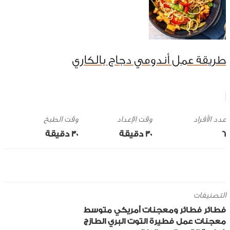
طريقة عمل أندومي دجاج بالكاري
وقت الإعداد
وقت الطبخ
6
30 ‎دقيقة
30 ‎دقيقة
التصنيفات
فطائر
فطائر ومعجنات
أمريكي
متوسط
معجنات
عمل فطيرة التوت البري الطازج