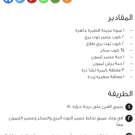
المقادير
‏-
1 عبوة عجينة فطيرة جاهزة
‏-
2 كوب عصير توت بري
‏-
2 كوب توت بري طازج
‏-
¾ كوب سكر
‏-
1 حبة عصير ليمون
‏-
1 حبة برش ليمون
‏-
3 معلقة كبيرة نشا ذرة
‏-
1 معلقة صغيرة زبدة
الطريقة
نحمي الفرن على درجة حرارة 180.
في وعاء عميق نخلط عصير التوت البري والسكر وعصير الليمون
معاً.