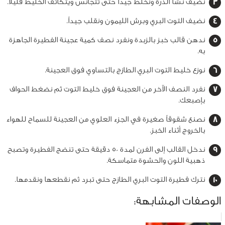
نضيف نشا الذرة ونخلط جيداً حتى تتجانس ويتكاثف الخليط قليلاً.
نضيف التوت البري وبرش الليمون ونقلب جيداً.
ندهن قالب خبز بالزبدة ونفرد نصف كمية عجينة الفطيرة الجاهزة
به.
نوزع خليط التوت البري الطازج بالتساوي فوق العجينة.
نفرد النصف الآخر من العجينة فوق خليط التوت ثم نضغط الحواف
بإصبعك.
نصنع شقوقاً صغيرة في الجزء العلوي من العجينة للسماح للهواء
بالخروج أثناء الخبز.
ندخل القالب إلى الفرن لمدة 50 دقيقة حتى تنضج الفطيرة وتصبح
ذهبية اللون والحشوة متماسكة.
نترك فطيرة التوت البري الطازج حتى تبرد ثم نقطعها ونقدمها.
الوصفات المشابهة: