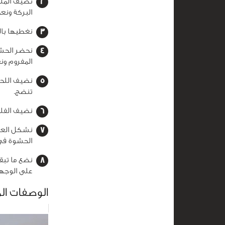
نضيف الملح 
البركة ونعجن جيداً لمدة 10
نغطيها بالناي
نحضر الحش
المفروم ونقلب لمدة 
تنضج.
نضيف الفلفل الملون و
الحشوة في
نضع ما تبق
على الوجهين لمدة 7 دقائق لكل و
الوصفات ال