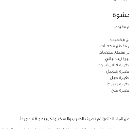
حشوة
 مفروم
غيرة فلفل أسود
يرة زنجبيل
غيرة هيل
يرة بابريكا
غيرة ملح
ع الماء الدافئ ثم نضيف الحليب والسكر والخميرة ونقلب جيداً.