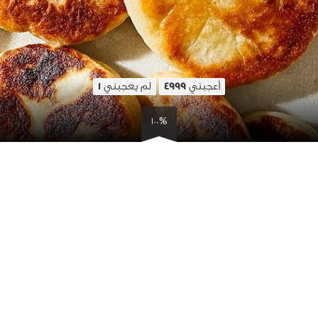
أعجبني
لم يعجبني
1
4999
100%