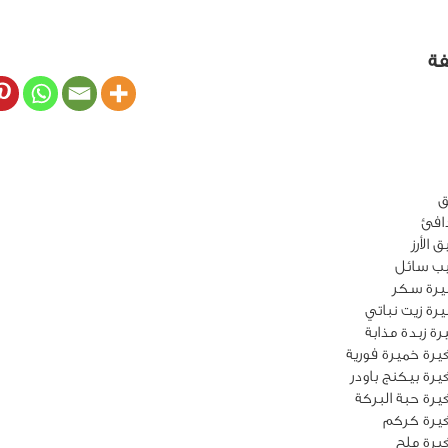
فة
الأرز
ب سائل