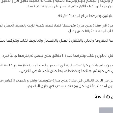
والزيت والبيكنج باودر والزبدة المذابة ونقلب ثم نضيف دقيق الأرز والدقيق
 دقائق حتى نحصل على عجينة متجانسة.
لون ونتركها ترتاح لمدة 60 دقيقة.
وة في مقلاة على حرارة متوسطة نضع نصف كمية الزيت ونضيف البصل الم
5 دقيقة حتى يذبل.
نقلب ونتركها لمدة 10 دقائق حتى تنضج ثم نتركها جانباً تبرد.
نشكل العجين على شكل كرات متسا
 كل كرة ثم نغلقها ونضغط عليها حتى تأخذ شكل القرص .
ى من الزيت النباتي في مقلاة على حرارة متوسطة ونقوم بتحمير الأقراص م
جه ثم نسكب في طبق التقديم.
مشابهة: