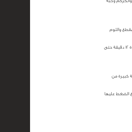
 والكركم وحبة
قطع والثوم
نضيف اللحمة المفرومة والملح والفلفل والهيل والزنجبيل والبابريكا نقلب ونتركها لمدة 12 دقيقة حتى
وية في الحجم نرقها باليد ونضع مقدار 1.5 معلقة كبيرة من
ع الضغط عليها