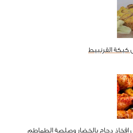
 كيكة القرنبيط
 افخاذ دجاج بالخضار وصلصة الطماطم