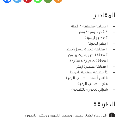
المقادير
‏-
1 دجاجة مقطعة 8 قطع
‏-
3 فص ثوم مفروم
‏-
2 عصير ليمونة
‏-
1 بشر ليمونة
‏-
2 معلقة كبيرة عسل أبيض
‏-
2 معلقة كبيرة زيت زيتون
‏-
1 معلقة صغيرة مستردة
‏-
1 معلقة صغيرة زعتر
‏-
½ معلقة صغيرة بابريكا
‏-
فلفل أسود - حسب الرغبة
‏-
ملح - حسب الرغبة
‏-
شرائح ليمون (للتقديم)
الطريقة
في وعاء نضع العسل وعصير الليمون وبشر الليمون.