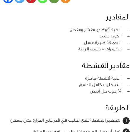
المقادير
‏-
2 حبة أفوكادو مقشر ومقطع
‏-
1 كوب حليب
‏-
2 معلقة كبيرة عسل
‏-
مكسرات - حسب الرغبة
مقادير القشطة
‏-
1 علبة قشطة جاهزة
‏-
1 لتر حليب كامل الدسم
‏-
¼ كوب خل أبيض
الطريقة
لتحضير القشطة نضع الحليب في قدر على الحرارة حتى يسخن.
قبل أن يصل إلى مرحلة الغليان نرفعه عن الحرارة.