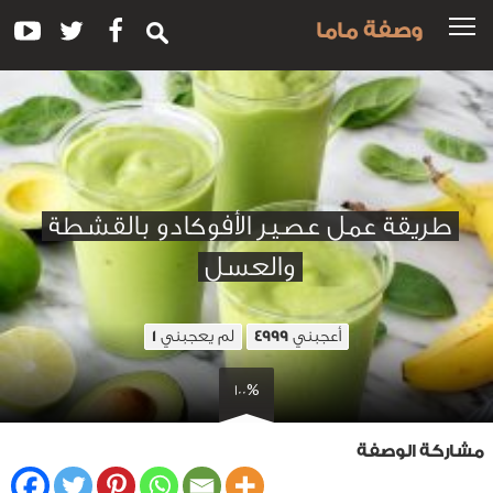
وصفة ماما
طريقة عمل عصير الأفوكادو بالقشطة
والعسل
أعجبني
لم يعجبني
1
4999
100%
مشاركة الوصفة