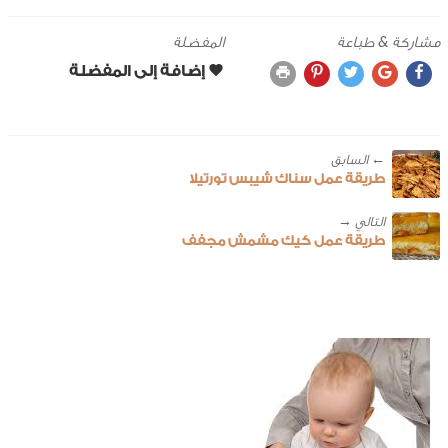
مشاركة & طباعة
المفضلة
← ‎السابق
طريقة عمل سناك شيبس تورتيلا
طريقة عمل كيك مشمش مجفف