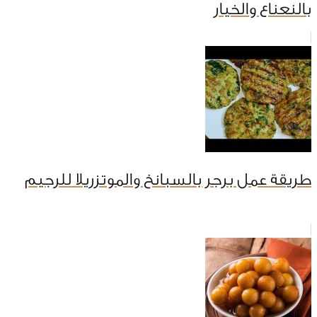
بالنعناع والخيار
طريقة عمل برجر بالسبانخ والموتزريلا للرجيم