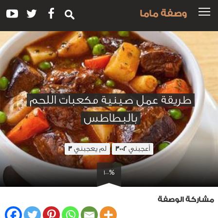
وصفة ماما
طريقة عمل صينية مكعبات اللحم
بالبطاطس
أعجبني
لم يعجبني
3
3002
100%
مشاركة الوصفة