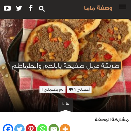
وصفة ماما
طريقة عمل صفيحة باللحم والطماطم
أعجبني
لم يعجبني
1
996
100%
مشاركة الوصفة