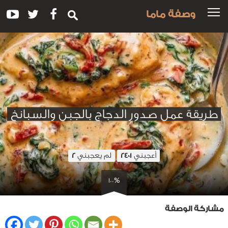
وصفة ماما
طريقة عمل صدور الدجاج بالجبن والسبانخ
أعجبني
لم يعجبني
2
2401
100%
مشاركة الوصفة