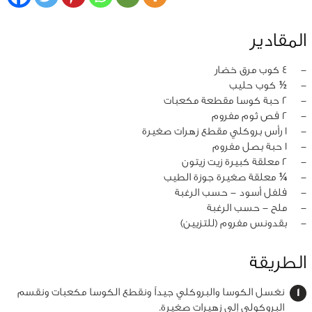
المقادير
‏-
4 كوب مرق خضار
‏-
½ كوب حليب
‏-
2 حبة كوسا مقطعة مكعبات
‏-
2 فص ثوم مفروم
‏-
1 رأس بروكلي مقطع زهرات صغيرة
‏-
1 حبة بصل مفروم
‏-
2 معلقة كبيرة زيت زيتون
‏-
¼ معلقة صغيرة جوزة الطيب
‏-
فلفل أسود - حسب الرغبة
‏-
ملح - حسب الرغبة
‏-
بقدونس مفروم (للتزيين)
الطريقة
نغسل الكوسا والبروكلي جيداً ونقطع الكوسا مكعبات ونقسم
البروكولي إلى زهيرات صغيرة.