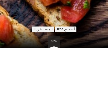
أعجبني
لم يعجبني
11
1256
99%