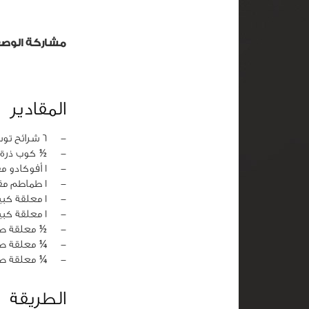
مشاركة الوص
المقادير
‏-
6 شرائح توست محمص
‏-
½ كوب ذرة
‏-
1 أفوكادو مقطع ناعماً
‏-
1 طماطم مقطعة ناعماً
‏-
1 معلقة كبيرة كزبرة خضراء مفرومة
‏-
1 معلقة كبيرة عصير ليمون
‏-
½ معلقة ص
‏-
¼ معلقة صغ
‏-
¼ معلقة ص
الطريقة