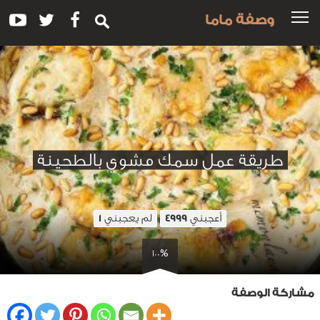
وصفة ماما
طريقة عمل سمك مشوي بالطحينة
أعجبني
لم يعجبني
1
4999
100%
مشاركة الوصفة