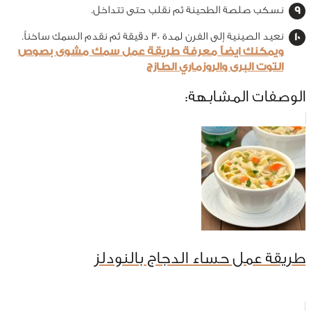
نسكب صلصة الطحينة ثم نقلب حتى تتداخل.
نعيد الصينية إلى الفرن لمدة 30 دقيقة ثم نقدم السمك ساخناً.
ويمكنك ايضاً معرفة طريقة عمل سمك مشوى بصوص
التوت البرى والروزماري الطازج
الوصفات المشابهة:
طريقة عمل حساء الدجاج بالنودلز