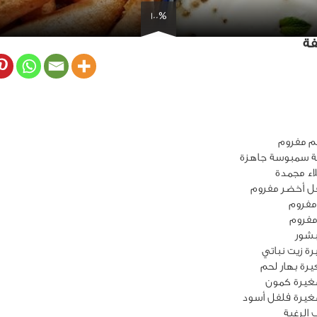
100%
فة
اء مجمدة
ل أخضر مفروم
غيرة كمون
غيرة فلفل أسود
الرغبة