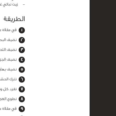
‏-
زيت نباتي غز
الطريقة
في مقلاة ع
نضيف البصل
نضيف اللحم
نضيف الجزر 
نضيف بهارا
نترك الحشوة
نفرد كل ور
نطوي العجي
في مقلاة ع