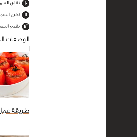
نقلي السم
نخرج السمب
نقدم السم
الوصفات ال
طريقة عم