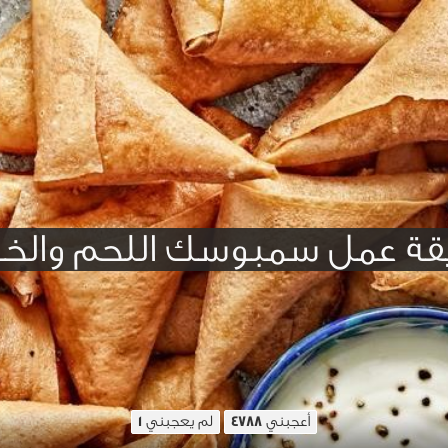
قة عمل سمبوسك اللحم والخض
أعجبني
لم يعجبني
1
4788