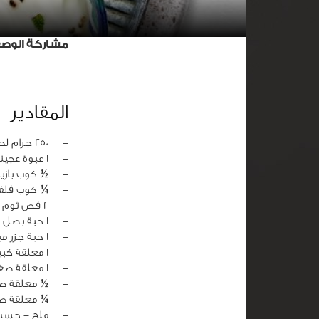
مشاركة الوص
المقادير
‏-
250 جرام لحم مفروم
‏-
1 عبوة عجينة سمبوسة جاهزة
‏-
½ كوب بازيل
‏-
¼ كوب فلف
‏-
2 فص ثوم مفروم
‏-
1 حبة بصل مفروم
‏-
1 حبة جزر مبشور
‏-
1 معلقة كبيرة زيت نباتي
‏-
1 معلقة صغيرة بهار لحم
‏-
½ معلقة ص
‏-
¼ معلقة ص
‏-
ملح - حسب 