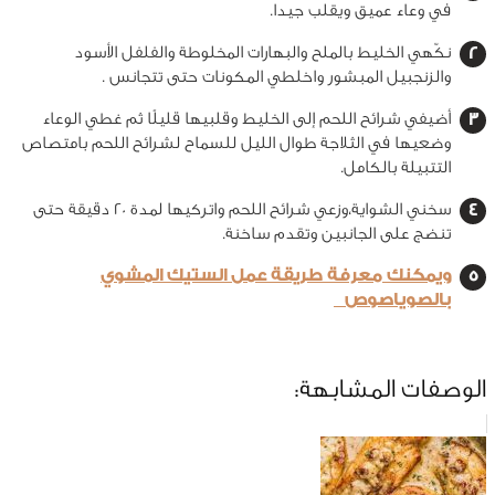
في وعاء عميق ويقلب جيدا.
نكّهي الخليط بالملح والبهارات المخلوطة والفلفل الأسود
والزنجبيل المبشور واخلطي المكونات حتى تتجانس .
أضيفي شرائح اللحم إلى الخليط وقلبيها قليلًا ثم غطي الوعاء
وضعيها في الثلاجة طوال الليل للسماح لشرائح اللحم بامتصاص
التتبيلة بالكامل.
سخني الشواية،وزعي شرائح اللحم واتركيها لمدة 20 دقيقة حتى
تنضج على الجانبين وتقدم ساخنة.
ويمكنك معرفة طريقة عمل الستيك المشوي
بالصوياصوص
الوصفات المشابهة: