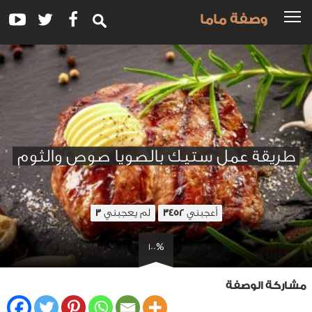
وصفة ماما
طريقة عمل ستيك بالصويا صوص والثوم
أعجبني
لم يعجبني
3
3452
100%
مشاركة الوصفة